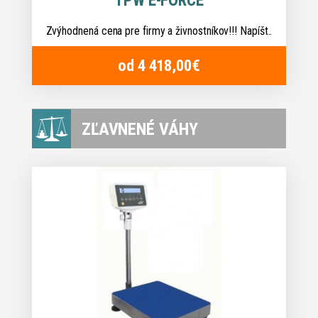
TPW E-FORCE
Zvýhodnená cena pre firmy a živnostníkov!!! Napíšt..
od 4 418,00€
ZĽAVNENÉ VÁHY