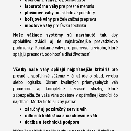
laboratórne váhy
pre presné merania
plošinové váhy
pre skladové priestory
koľajové váhy
pre železničnú prepravu
mostové váhy
pre ťažkú techniku
Naše vážiace systémy sú navrhnuté tak
, aby
spoľahlivo zvládli aj tie najnáročnejšie prevádzkové
podmienky. Ponúkame váhy pre priemysel a výrobu, ktoré
spájajú presnosť, odolnosť a dlhú životnosť.
Všetky naše váhy spĺňajú najprísnejšie kritériá
pre
presné a spoľahlivé váženie – či už ide o sklad, výrobu
alebo logistiku. Okrem kvalitných priemyselných váh
ponúkame aj kompletné servisné služby, ktoré
zabezpečia, že vaša váha zostane v optimálnej kondícii čo
najdlhšie. Medzi tieto služby patria:
záručný aj pozáručný servis váh
odborná kalibrácia a ciachovanie váh
údržba a technická podpora