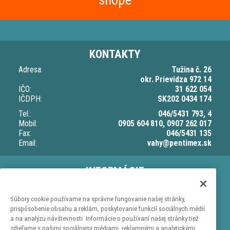
shope
KONTAKTY
Adresa:
Tužina č. 26
okr. Prievidza 972 14
IČO:
31 622 054
IČDPH:
SK202 0434 174
Tel.:
046/5431 793, 4
Mobil:
0905 604 810, 0907 262 017
Fax:
046/5431 135
Email:
vahy@pentimex.sk
INFORMÁCIE
O nás
Doprava a dodacia lehota
Súbory cookie používame na správne fungovanie našej stránky,
prispôsobenie obsahu a reklám, poskytovanie funkcií sociálnych médií
Ochrana osobných údajov
a na analýzu návštevnosti. Informácie o používaní našej stránky tiež
Obchodné podmienky
zdieľame s našimi sociálnymi médiami, reklamnými a analytickými