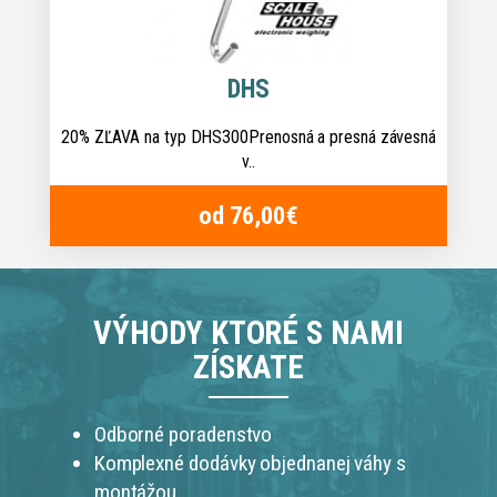
DHS
20% ZĽAVA na typ DHS300Prenosná a presná závesná
v..
od 76,00€
VÝHODY KTORÉ S NAMI
ZÍSKATE
Odborné poradenstvo
Komplexné dodávky objednanej váhy s
montážou