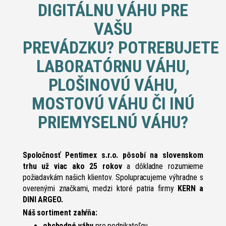
DIGITÁLNU VÁHU PRE
VAŠU
PREVÁDZKU? POTREBUJETE
LABORATÓRNU VÁHU,
PLOŠINOVÚ VÁHU,
MOSTOVÚ VÁHU ČI INÚ
PRIEMYSELNÚ VÁHU?
Spoločnosť Pentimex s.r.o. pôsobí na slovenskom
trhu už viac ako 25 rokov
a dôkladne rozumieme
požiadavkám našich klientov. Spolupracujeme výhradne s
overenými značkami, medzi ktoré patria firmy
KERN a
DINI ARGEO.
Náš sortiment zahŕňa:
obchodné váhy
pre podnikateľov