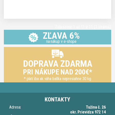
Zobrazené 1 až 11 z 11 (1 stránok)
ZĽAVA 6%
na nákup v e-shope
DOPRAVA ZDARMA
PRI NÁKUPE NAD 200€*
* platí iba ak váha balíka nepresiahne 30 kg
KONTAKTY
Adresa:
Tužina č. 26
okr. Prievidza 972 14