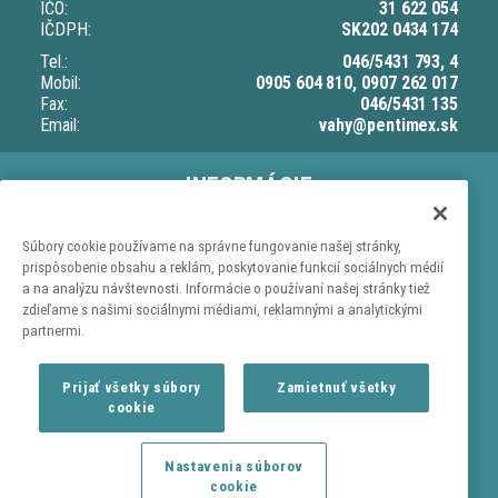
IČO:
31 622 054
IČDPH:
SK202 0434 174
Tel.:
046/5431 793, 4
Mobil:
0905 604 810, 0907 262 017
Fax:
046/5431 135
Email:
vahy@pentimex.sk
INFORMÁCIE
O nás
Doprava a dodacia lehota
Súbory cookie používame na správne fungovanie našej stránky,
prispôsobenie obsahu a reklám, poskytovanie funkcií sociálnych médií
Ochrana osobných údajov
a na analýzu návštevnosti. Informácie o používaní našej stránky tiež
Obchodné podmienky
zdieľame s našimi sociálnymi médiami, reklamnými a analytickými
partnermi.
NAKUPOVANIE
Kontaktujte nás
Prijať všetky súbory
Zamietnuť všetky
Reklamačný poriadok
cookie
Reklamačný list
Odstúpenie od zmluvy
Nastavenia súborov
cookie