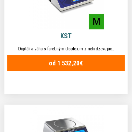
KST
Digitálna váha s farebným displejom z nehrdzavejúc..
od 1 532,20€