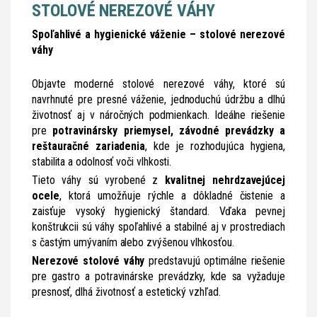
STOLOVÉ NEREZOVÉ VÁHY
Spoľahlivé a hygienické váženie – stolové nerezové
váhy
Objavte moderné stolové nerezové váhy, ktoré sú
navrhnuté pre presné váženie, jednoduchú údržbu a dlhú
životnosť aj v náročných podmienkach. Ideálne riešenie
pre
potravinársky priemysel, závodné prevádzky a
reštauračné zariadenia
, kde je rozhodujúca hygiena,
stabilita a odolnosť voči vlhkosti.
Tieto váhy sú vyrobené z
kvalitnej nehrdzavejúcej
ocele
, ktorá umožňuje rýchle a dôkladné čistenie a
zaisťuje vysoký hygienický štandard. Vďaka pevnej
konštrukcii sú váhy spoľahlivé a stabilné aj v prostrediach
s častým umývaním alebo zvýšenou vlhkosťou.
Nerezové stolové váhy
predstavujú optimálne riešenie
pre gastro a potravinárske prevádzky, kde sa vyžaduje
presnosť, dlhá životnosť a estetický vzhľad.