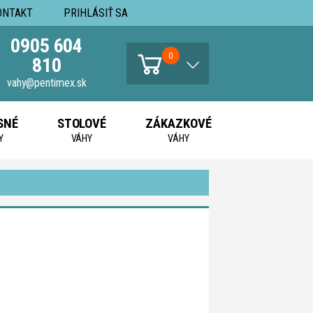
ONTAKT
PRIHLÁSIŤ SA
0905 604
0
810
vahy@pentimex.sk
SNÉ
STOLOVÉ
ZÁKAZKOVÉ
Y
VÁHY
VÁHY