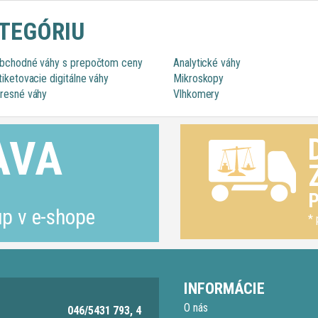
ATEGÓRIU
bchodné váhy s prepočtom ceny
Analytické váhy
tiketovacie digitálne váhy
Mikroskopy
resné váhy
Vlhkomery
AVA
P
p v e-shope
* 
INFORMÁCIE
O nás
046/5431 793, 4