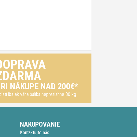
DOPRAVA
ZDARMA
RI NÁKUPE NAD 200€*
platí iba ak váha balíka nepresiahne 30 kg
NAKUPOVANIE
Kontaktujte nás