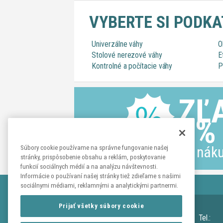
VYBERTE SI PODK
Univerzálne váhy
O
Stolové nerezové váhy
E
Kontrolné a počítacie váhy
P
ZĽ
6%
na náku
Súbory cookie používame na správne fungovanie našej
stránky, prispôsobenie obsahu a reklám, poskytovanie
funkcií sociálnych médií a na analýzu návštevnosti.
Informácie o používaní našej stránky tiež zdieľame s našimi
sociálnymi médiami, reklamnými a analytickými partnermi.
KONTAKTY
Prijať všetky súbory cookie
Adresa:
Tužina č. 26
Tel.: