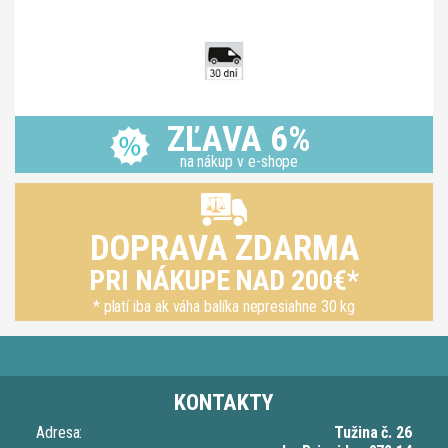
ZĽAVA 6%
na nákup v e-shope
DOPRAVA ZDARMA
PRI NÁKUPE NAD 200€*
* platí iba ak váha balíka nepresiahne 30 kg
KONTAKTY
Adresa:
Tužina č. 26