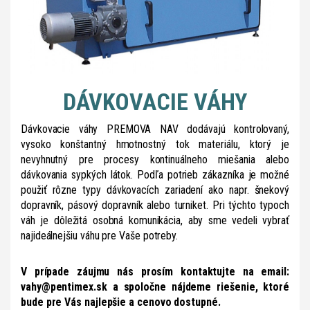
DÁVKOVACIE VÁHY
Dávkovacie váhy PREMOVA NAV dodávajú kontrolovaný,
vysoko konštantný hmotnostný tok materiálu, ktorý je
nevyhnutný pre procesy kontinuálneho miešania alebo
dávkovania sypkých látok. Podľa potrieb zákazníka je možné
použiť rôzne typy dávkovacích zariadení ako napr. šnekový
dopravník, pásový dopravník alebo turniket. Pri týchto typoch
váh je dôležitá osobná komunikácia, aby sme vedeli vybrať
najideálnejšiu váhu pre Vaše potreby.
V prípade záujmu nás prosím kontaktujte na email:
vahy@pentimex.sk a spoločne nájdeme riešenie, ktoré
bude pre Vás najlepšie a cenovo dostupné.