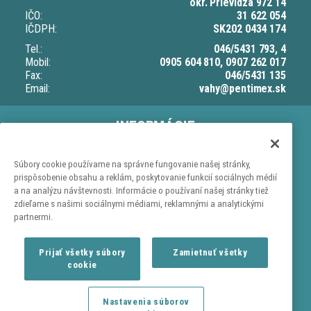
okr. Prievidza 972 14
IČO:
31 622 054
IČDPH:
SK202 0434 174
Tel.:
046/5431 793, 4
Mobil:
0905 604 810, 0907 262 017
Fax:
046/5431 135
Email:
vahy@pentimex.sk
INFORMÁCIE
O nás
Doprava a dodacia lehota
Súbory cookie používame na správne fungovanie našej stránky,
prispôsobenie obsahu a reklám, poskytovanie funkcií sociálnych médií
Ochrana osobných údajov
a na analýzu návštevnosti. Informácie o používaní našej stránky tiež
Obchodné podmienky
zdieľame s našimi sociálnymi médiami, reklamnými a analytickými
partnermi.
NAKUPOVANIE
Kontaktujte nás
Prijať všetky súbory
Zamietnuť všetky
Reklamačný poriadok
cookie
Reklamačný list
Odstúpenie od zmluvy
Nastavenia súborov