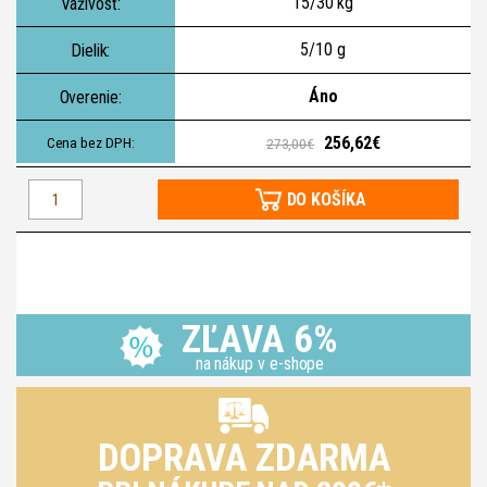
15/30 kg
5/10 g
Áno
256,62€
273,00€
DO KOŠÍKA
ZĽAVA 6%
na nákup v e-shope
DOPRAVA ZDARMA