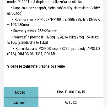
model PI-100T má displej pre zákazníka na stĺpiku
• Napájanie cez adaptér, alebo nabíjateľný akumulátor (výdrž
až 60.hod)
• Rozmery váhy PI-100F/PI-100T: š=288/288, h=313/367,
v=109/480mm
• Rozmery misky: 263x204 mm
• Váživosť / presnosť : 3/6kg-1/2g, 6/15kg-2/5g 15/30 kg-
5/10g, (štandardne 6/15kg)
• Komunikácia s PC/POS cez RS232: protokoly: APOLLO
(CAS), DIALOG 06, TISA, DOLAR
V cene je zahrnuté úradné overenie
Dibal PI100-F 6/15
6/15 kg