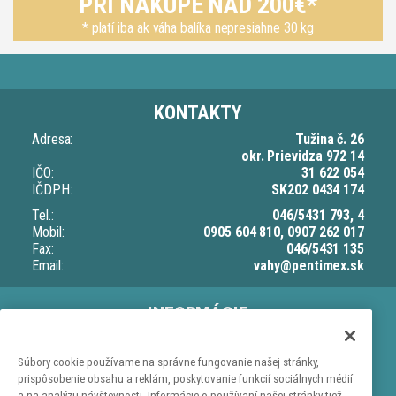
PRI NÁKUPE NAD 200€*
* platí iba ak váha balíka nepresiahne 30 kg
KONTAKTY
Adresa:
Tužina č. 26
okr. Prievidza 972 14
IČO:
31 622 054
IČDPH:
SK202 0434 174
Tel.:
046/5431 793, 4
Mobil:
0905 604 810, 0907 262 017
Fax:
046/5431 135
Email:
vahy@pentimex.sk
INFORMÁCIE
O nás
Doprava a dodacia lehota
Súbory cookie používame na správne fungovanie našej stránky,
prispôsobenie obsahu a reklám, poskytovanie funkcií sociálnych médií
Ochrana osobných údajov
a na analýzu návštevnosti. Informácie o používaní našej stránky tiež