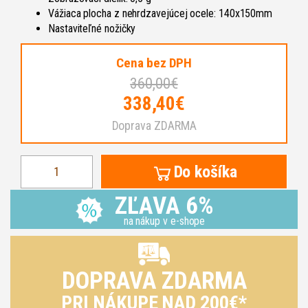
Vážiaca plocha z nehrdzavejúcej ocele: 140x150mm
Nastaviteľné nožičky
Cena bez DPH
360,00€
338,40€
Doprava ZDARMA
Do košíka
ZĽAVA 6%
na nákup v e-shope
DOPRAVA ZDARMA
PRI NÁKUPE NAD 200€*