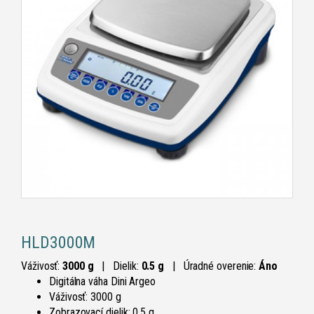
HLD3000M
Váživosť:
3000 g
| Dielik:
0.5 g
|
Úradné overenie:
Áno
Digitálna váha Dini Argeo
Váživosť: 3000 g
Zobrazovací dielik: 0,5 g