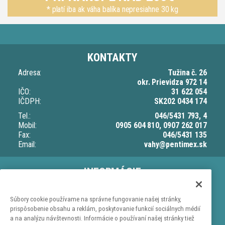
* platí iba ak váha balíka nepresiahne 30 kg
KONTAKTY
Adresa:
Tužina č. 26
okr. Prievidza 972 14
IČO:
31 622 054
IČDPH:
SK202 0434 174
Tel.:
046/5431 793, 4
Mobil:
0905 604 810, 0907 262 017
Fax:
046/5431 135
Email:
vahy@pentimex.sk
INFORMÁCIE
O nás
Doprava a dodacia lehota
Súbory cookie používame na správne fungovanie našej stránky,
prispôsobenie obsahu a reklám, poskytovanie funkcií sociálnych médií
Ochrana osobných údajov
a na analýzu návštevnosti. Informácie o používaní našej stránky tiež
Obchodné podmienky