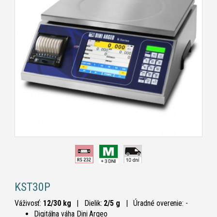
KST30P
Váživosť:
12/30 kg
| Dielik:
2/5 g
|
Úradné overenie: -
Digitálna váha Dini Argeo