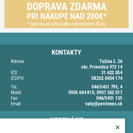
DOPRAVA ZDARMA
PRI NÁKUPE NAD 200€*
* platí iba ak váha balíka nepresiahne 30 kg
KONTAKTY
Adresa:
Tužina č. 26
okr. Prievidza 972 14
IČO:
31 622 054
IČDPH:
SK202 0434 174
Tel.:
046/5431 793, 4
Mobil:
0905 604 810, 0907 262 017
Fax:
046/5431 135
Email:
vahy@pentimex.sk
INFORMÁCIE
O nás