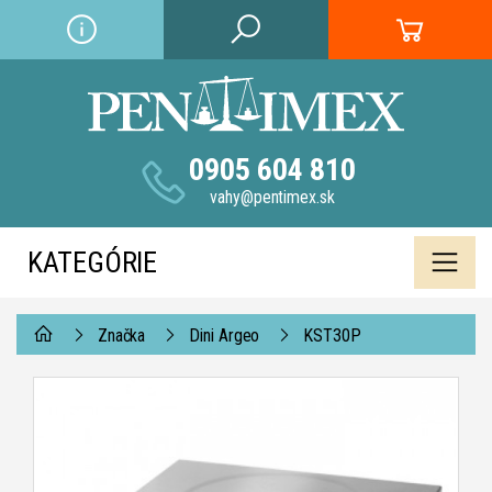
0905 604 810
vahy@pentimex.sk
KATEGÓRIE
Značka
Dini Argeo
KST30P