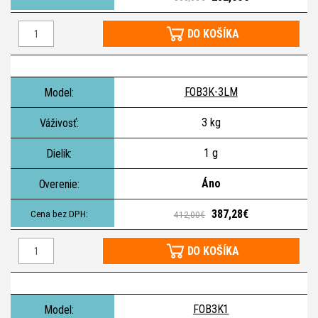
DO KOŠÍKA
FOB3K-3LM
3 kg
1 g
Áno
387,28€
412,00€
DO KOŠÍKA
FOB3K1