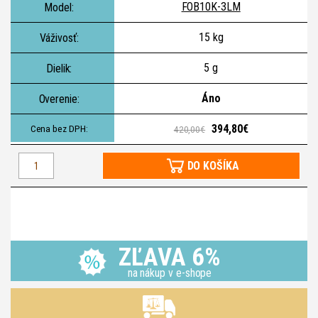
FOB10K-3LM
15 kg
5 g
Áno
394,80€
420,00€
DO KOŠÍKA
ZĽAVA 6%
na nákup v e-shope