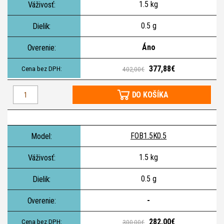
1.5 kg
0.5 g
Áno
377,88€
402,00€
DO KOŠÍKA
FOB1.5K0.5
1.5 kg
0.5 g
-
282,00€
300,00€