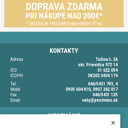
DOPRAVA ZDARMA
PRI NÁKUPE NAD 200€*
* platí iba ak váha balíka nepresiahne 30 kg
KONTAKTY
Adresa:
Tužina č. 26
okr. Prievidza 972 14
IČO:
31 622 054
IČDPH:
SK202 0434 174
Tel.:
046/5431 793, 4
Mobil:
0905 604 810, 0907 262 017
Fax:
046/5431 135
Email:
vahy@pentimex.sk
INFORMÁCIE
O nás