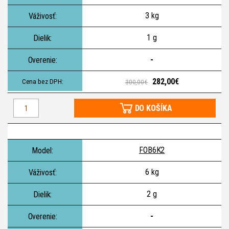
3 kg
1 g
-
282,00€
300,00€
DO KOŠÍKA
FOB6K2
6 kg
2 g
-