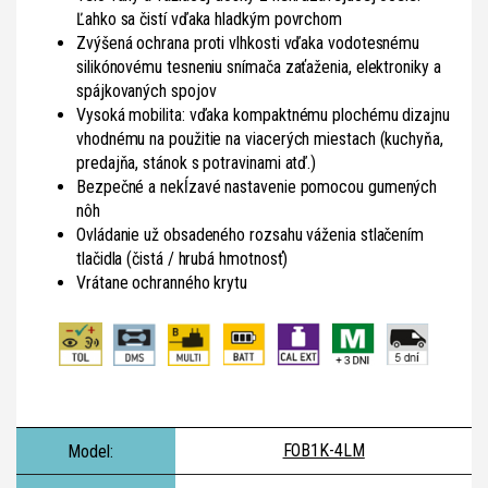
Ľahko sa čistí vďaka hladkým povrchom
Zvýšená ochrana proti vlhkosti vďaka vodotesnému
silikónovému tesneniu snímača zaťaženia, elektroniky a
spájkovaných spojov
Vysoká mobilita: vďaka kompaktnému plochému dizajnu
vhodnému na použitie na viacerých miestach (kuchyňa,
predajňa, stánok s potravinami atď.)
Bezpečné a nekĺzavé nastavenie pomocou gumených
nôh
Ovládanie už obsadeného rozsahu váženia stlačením
tlačidla (čistá / hrubá hmotnosť)
Vrátane ochranného krytu
FOB1K-4LM