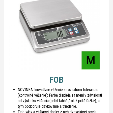
FOB
NOVINKA: Inovatívne váženie s rozsahom tolerancie
(kontrolné váženie): Farba displeja sa mení v závislosti
od výsledku váženia (príliš ľahké / ok / príliš ťažké), a
tým podporuje dávkovanie a triedenie.
Telo váhy a vážiacej dosky z nehrdzavejúcej ocele.