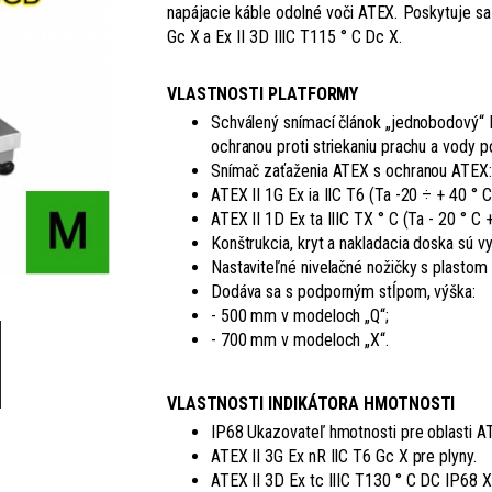
napájacie káble odolné voči ATEX. Poskytuje sa
Gc X a Ex II 3D IIIC T115 ° C Dc X.
VLASTNOSTI PLATFORMY
Schválený snímací článok „jednobodový
ochranou proti striekaniu prachu a vody 
Snímač zaťaženia ATEX s ochranou ATEX:
ATEX II 1G Ex ia IIC T6 (Ta -20 ÷ + 40 ° C
ATEX II 1D Ex ta IIIC TX ° C (Ta - 20 ° C 
Konštrukcia, kryt a nakladacia doska sú 
Nastaviteľné nivelačné nožičky s plastom
Dodáva sa s podporným stĺpom, výška:
- 500 mm v modeloch „Q“;
- 700 mm v modeloch „X“.
VLASTNOSTI INDIKÁTORA HMOTNOSTI
IP68 Ukazovateľ hmotnosti pre oblasti 
ATEX II 3G Ex nR IIC T6 Gc X pre plyny.
ATEX II 3D Ex tc IIIC T130 ° C DC IP68 X