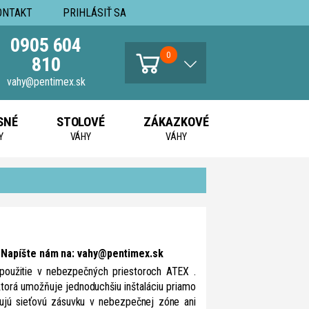
ONTAKT
PRIHLÁSIŤ SA
0905 604
0
810
vahy@pentimex.sk
SNÉ
STOLOVÉ
ZÁKAZKOVÉ
Y
VÁHY
VÁHY
! Napíšte nám na: vahy@pentimex.sk
 použitie v nebezpečných priestoroch ATEX .
 ktorá umožňuje jednoduchšiu inštaláciu priamo
bujú sieťovú zásuvku v nebezpečnej zóne ani