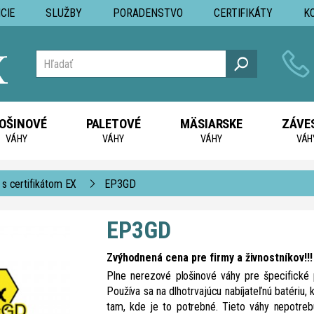
CIE
SLUŽBY
PORADENSTVO
CERTIFIKÁTY
K
OŠINOVÉ
PALETOVÉ
MÄSIARSKE
ZÁVE
VÁHY
VÁHY
VÁHY
VÁH
 s certifikátom EX
EP3GD
EP3GD
Zvýhodnená cena pre firmy a živnostníkov!!
Plne nerezové plošinové váhy pre špecifické
Používa sa na dlhotrvajúcu nabíjateľnú batériu,
tam, kde je to potrebné. Tieto váhy nepotre