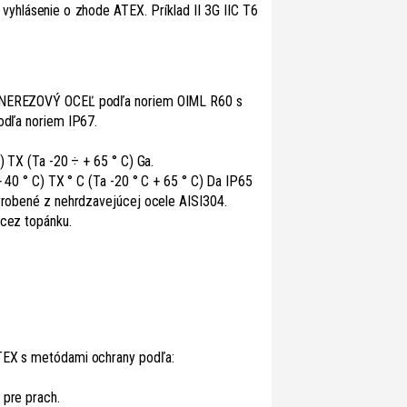
 vyhlásenie o zhode ATEX. Príklad II 3G IIC T6
“ NEREZOVÝ OCEĽ podľa noriem OIML R60 s
podľa noriem IP67.
) TX (Ta -20 ÷ + 65 ° C) Ga.
+ 40 ° C) TX ° C (Ta -20 ° C + 65 ° C) Da IP65
vyrobené z nehrdzavejúcej ocele AISI304.
 cez topánku.
ATEX s metódami ochrany podľa:
 pre prach.