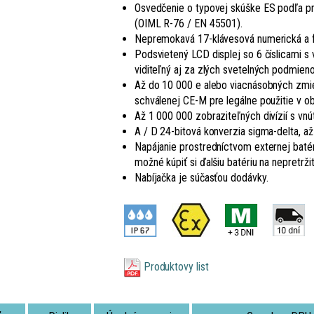
Osvedčenie o typovej skúške ES podľa prí
(OIML R-76 / EN 45501).
Nepremokavá 17-klávesová numerická a f
Podsvietený LCD displej so 6 číslicami 
viditeľný aj za zlých svetelných podmieno
Až do 10 000 e alebo viacnásobných zmien
schválenej CE-M pre legálne použitie v o
Až 1 000 000 zobraziteľných divízií s vn
A / D 24-bitová konverzia sigma-delta, až
Napájanie prostredníctvom externej baté
možné kúpiť si ďalšiu batériu na nepretrži
Nabíjačka je súčasťou dodávky.
Produktovy list