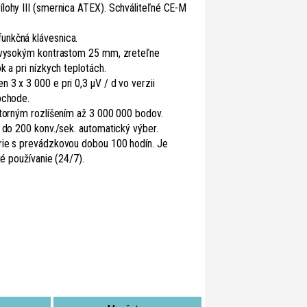
lohy III (smernica ATEX). Schváliteľné CE-M
unkčná klávesnica.
s vysokým kontrastom 25 mm, zreteľne
k a pri nízkych teplotách.
 3 x 3 000 e pri 0,3 µV / d vo verzii
bchode.
útorným rozlíšením až 3 000 000 bodov.
 do 200 konv./sek. automatický výber.
rie s prevádzkovou dobou 100 hodín. Je
té používanie (24/7).