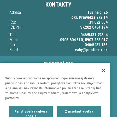
KONTAKTY
Adresa:
Tužina č. 26
okr. Prievidza 972 14
IČO:
31 622 054
IČDPH:
SK202 0434 174
Tel.:
046/5431 793, 4
Mobil:
0905 604 810, 0907 262 017
Fax:
046/5431 135
Email:
vahy@pentimex.sk
INFORMÁCIE
O nás
Doprava a dodacia lehota
Súbory cookie používame na správne fungovanie našej stránky,
prispôsobenie obsahu a reklám, poskytovanie funkcií sociálnych médií
Ochrana osobných údajov
a na analýzu návštevnosti. Informácie o používaní našej stránky tiež
Obchodné podmienky
zdieľame s našimi sociálnymi médiami, reklamnými a analytickými
partnermi.
NAKUPOVANIE
Kontaktujte nás
Prijať všetky súbory
Zamietnuť všetky
Reklamačný poriadok
cookie