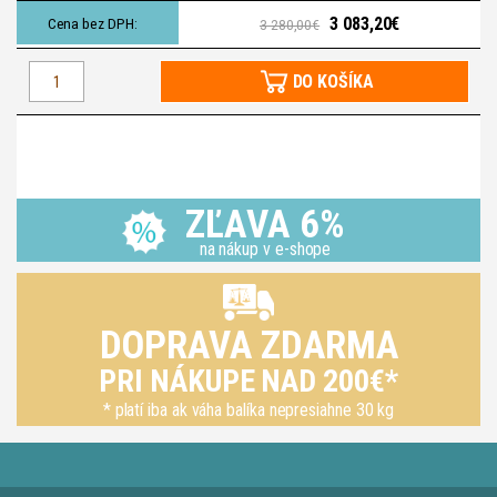
3 083,20€
3 280,00€
DO KOŠÍKA
ZĽAVA 6%
na nákup v e-shope
DOPRAVA ZDARMA
PRI NÁKUPE NAD 200€*
* platí iba ak váha balíka nepresiahne 30 kg