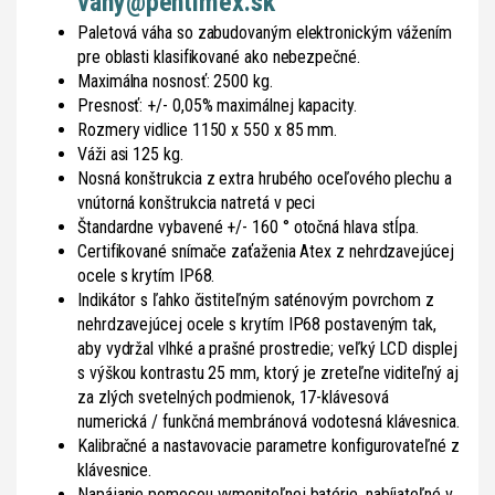
vahy@pentimex.sk
Paletová váha so zabudovaným elektronickým vážením
pre oblasti klasifikované ako nebezpečné.
Maximálna nosnosť: 2500 kg.
Presnosť: +/- 0,05% maximálnej kapacity.
Rozmery vidlice 1150 x 550 x 85 mm.
Váži asi 125 kg.
Nosná konštrukcia z extra hrubého oceľového plechu a
vnútorná konštrukcia natretá v peci
Štandardne vybavené +/- 160 ° otočná hlava stĺpa.
Certifikované snímače zaťaženia Atex z nehrdzavejúcej
ocele s krytím IP68.
Indikátor s ľahko čistiteľným saténovým povrchom z
nehrdzavejúcej ocele s krytím IP68 postaveným tak,
aby vydržal vlhké a prašné prostredie; veľký LCD displej
s výškou kontrastu 25 mm, ktorý je zreteľne viditeľný aj
za zlých svetelných podmienok, 17-klávesová
numerická / funkčná membránová vodotesná klávesnica.
Kalibračné a nastavovacie parametre konfigurovateľné z
klávesnice.
Napájanie pomocou vymeniteľnej batérie, nabíjateľné v