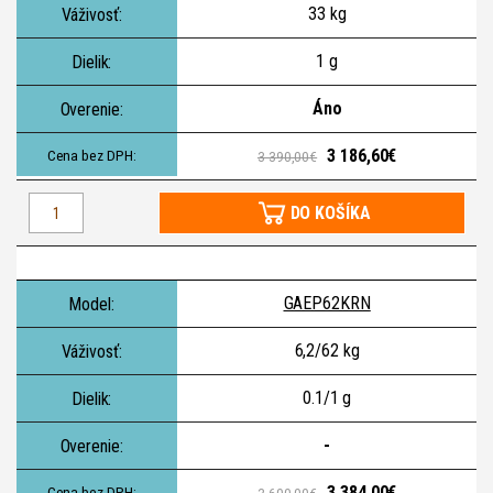
33 kg
1 g
Áno
3 186,60€
3 390,00€
DO KOŠÍKA
GAEP62KRN
6,2/62 kg
0.1/1 g
-
3 384,00€