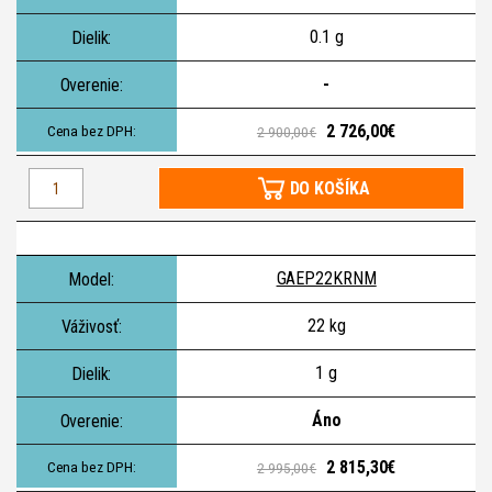
0.1 g
-
2 726,00€
2 900,00€
DO KOŠÍKA
GAEP22KRNM
22 kg
1 g
Áno
2 815,30€
2 995,00€