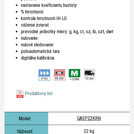
nastavenie koeficientu hustoty
% hmotnosti
kontrola hmotnosti HI-LO
váženie zvierat
prevodné jednotky miery: g, kg, ct, oz, lb, ozt, dwt
nulovanie
nulové sledovanie
poloautomatická tara
digitálna kalibrácia.
Produktovy list
GAEP22KRN
22 kg