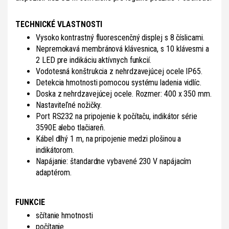
TECHNICKÉ VLASTNOSTI
Vysoko kontrastný fluorescenčný displej s 8 číslicami.
Nepremokavá membránová klávesnica, s 10 klávesmi a
2 LED pre indikáciu aktívnych funkcií.
Vodotesná konštrukcia z nehrdzavejúcej ocele IP65.
Detekcia hmotnosti pomocou systému ladenia vidlíc.
Doska z nehrdzavejúcej ocele. Rozmer: 400 x 350 mm.
Nastaviteľné nožičky.
Port RS232 na pripojenie k počítaču, indikátor série
3590E alebo tlačiareň.
Kábel dlhý 1 m, na pripojenie medzi plošinou a
indikátorom.
Napájanie: štandardne vybavené 230 V napájacím
adaptérom.
FUNKCIE
sčítanie hmotnosti
počítanie