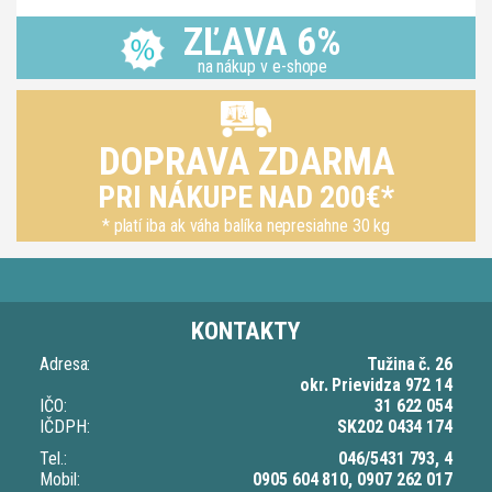
ZĽAVA 6%
na nákup v e-shope
DOPRAVA ZDARMA
PRI NÁKUPE NAD 200€*
* platí iba ak váha balíka nepresiahne 30 kg
KONTAKTY
Adresa:
Tužina č. 26
okr. Prievidza 972 14
IČO:
31 622 054
IČDPH:
SK202 0434 174
Tel.:
046/5431 793, 4
Mobil:
0905 604 810, 0907 262 017