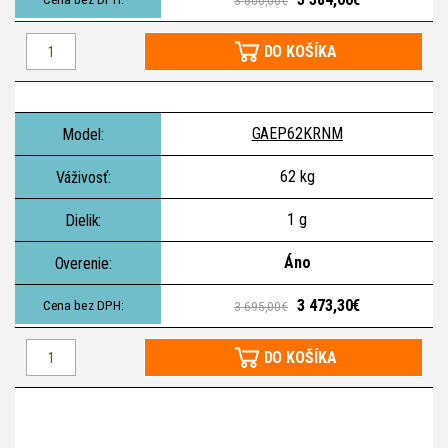
3 600,00€
DO KOŠÍKA
GAEP62KRNM
62 kg
1 g
Áno
3 473,30€
3 695,00€
DO KOŠÍKA