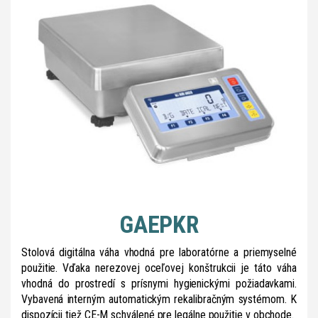
GAEPKR
Stolová digitálna váha vhodná pre laboratórne a priemyselné
použitie. Vďaka nerezovej oceľovej konštrukcii je táto váha
vhodná do prostredí s prísnymi hygienickými požiadavkami.
Vybavená interným automatickým rekalibračným systémom. K
dispozícii tiež CE-M schválené pre legálne použitie v obchode.