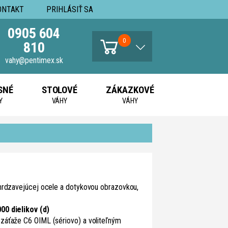
ONTAKT
PRIHLÁSIŤ SA
0905 604
0
810
vahy@pentimex.sk
SNÉ
STOLOVÉ
ZÁKAZKOVÉ
Y
VÁHY
VÁHY
ehrdzavejúcej ocele a dotykovou obrazovkou,
00 dielikov (d)
záťaže C6 OIML (sériovo) a voliteľným