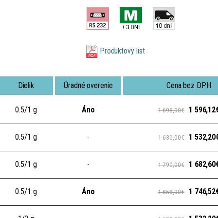
Produktovy list
Dielik
Úradné overenie
Cena bez DPH
0.5/1 g
Áno
1 596,12
1 698,00€
0.5/1 g
-
1 532,20
1 630,00€
0.5/1 g
-
1 682,60
1 790,00€
0.5/1 g
Áno
1 746,52
1 858,00€