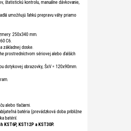
, štatistickú kontrolu, manuálne dávkovanie,
žadlá umožňujú ľahkú prepravu váhy priamo
ozmery: 250x340 mm.
R60 C6.
na základnej doske.
áhe prostredníctvom sériovej alebo ďalších
giou dotykovej obrazovky, ŠxV = 120x90mm.
gram.
u alebo tlačiarni.
abíjateľná batéria (prevádzková doba približne
a batérií.
ch KST6P, KST12P a KST30P.