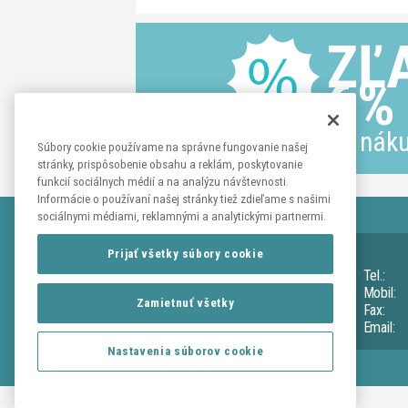
ZĽ
6%
na náku
Súbory cookie používame na správne fungovanie našej
stránky, prispôsobenie obsahu a reklám, poskytovanie
funkcií sociálnych médií a na analýzu návštevnosti.
Informácie o používaní našej stránky tiež zdieľame s našimi
sociálnymi médiami, reklamnými a analytickými partnermi.
KONTAKTY
Prijať všetky súbory cookie
Adresa:
Tužina č. 26
Tel.:
okr. Prievidza 972 14
Mobil:
Zamietnuť všetky
IČO:
31 622 054
Fax:
IČDPH:
SK202 0434 174
Email:
Nastavenia súborov cookie