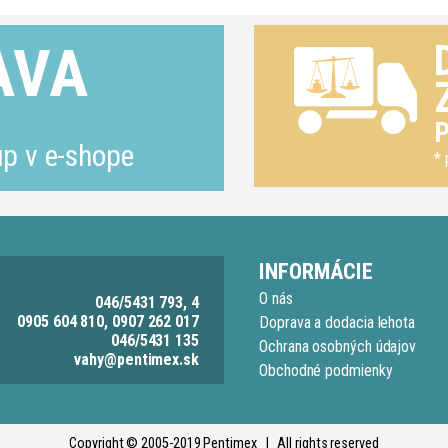
AVA
P
p v e-shope
* 
INFORMÁCIE
O nás
046/5431 793, 4
0905 604 810, 0907 262 017
Doprava a dodacia lehota
046/5431 135
Ochrana osobných údajov
vahy@pentimex.sk
Obchodné podmienky
Copyright © 2005-2019 Pentimex | All rights reserved