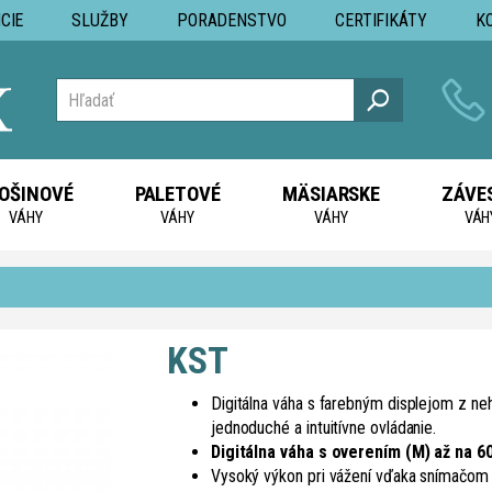
CIE
SLUŽBY
PORADENSTVO
CERTIFIKÁTY
K
OŠINOVÉ
PALETOVÉ
MÄSIARSKE
ZÁVE
VÁHY
VÁHY
VÁHY
VÁH
KST
Digitálna váha s farebným displejom z n
jednoduché a intuitívne ovládanie.
Digitálna váha s overením (M) až na 60
Vysoký výkon pri vážení vďaka snímačom 