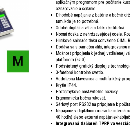
aplikačným programom pre počítanie kusov
označovanie a sčítanie.
Dlhodobé napájanie z batérie a bočné dr
tam, kde je to potrebné.
Odolná digitálna váha a ľahko čistiteľná
Nosná doska z nehrdzavejúcej ocele. R
Hliníkové snímače tlaku schválené OIML 
Dodáva sa s pamäťou alibi, integrovanou 
Možnosť pripojenia k jednej vzdialenej v
platforiem (až 3).
Podsvietený grafický displej s technoló
3-farebné kontrolné svetlo.
Vodotesná klávesnica a multifunkčný pro
Krytie IP44.
Protišmykové nastaviteľné nožičky.
Ergonomická bočná rukoväť.
Sériový port RS232 na pripojenie k počítač
Napájanie v digitálnom meradle: interná n
40 hodín) alebo externé napájanie/nabíjačk
Integrovaná tlačiareň TPRP vo verziá