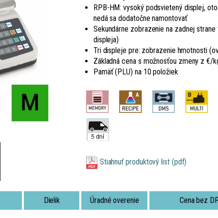
RPB-HM: vysoký podsvietený displej, oto
nedá sa dodatočne namontovať
Sekundárne zobrazenie na zadnej strane 
displeja)
Tri displeje pre: zobrazenie hmotnosti (o
Základná cena s možnosťou zmeny z €/k
Pamäť (PLU) na 10 položiek
Stiahnuť produktový list (pdf)
Dielik
Úradné overenie
Cena bez D