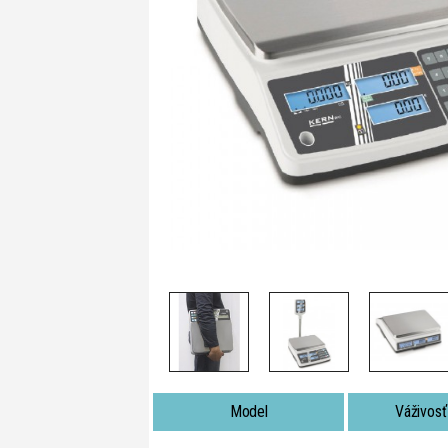
Model
Váživosť