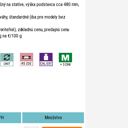
čný na statíve, výška podstavca cca 480 mm,
váhy, štandardné (iba pre modely bez
veriteľné), základnú cenu, predajnú cenu
g na €/100 g
PH
Množstvo