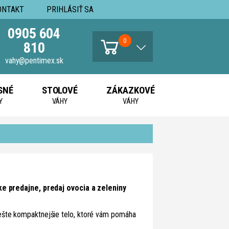
ONTAKT
PRIHLÁSIŤ SA
0905 604
0
810
vahy@pentimex.sk
SNÉ
STOLOVÉ
ZÁKAZKOVÉ
Y
VÁHY
VÁHY
 predajne, predaj ovocia a zeleniny
ešte kompaktnejšie telo, ktoré vám pomáha