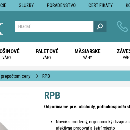
CIE
SLUŽBY
PORADENSTVO
CERTIFIKÁTY
K
OŠINOVÉ
PALETOVÉ
MÄSIARSKE
ZÁVE
VÁHY
VÁHY
VÁHY
VÁH
 prepočtom ceny
RPB
RPB
Odporúčame pre: obchody, poľnohospodárske
Novinka: moderný, ergonomický dizajn a 
efektívne pracovať a šetrí miesto