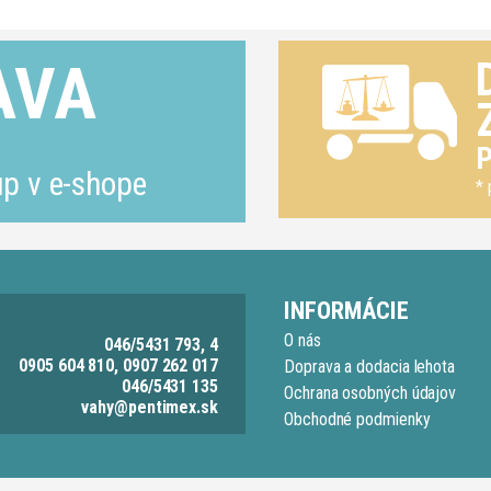
AVA
P
p v e-shope
* 
INFORMÁCIE
O nás
046/5431 793, 4
0905 604 810, 0907 262 017
Doprava a dodacia lehota
046/5431 135
Ochrana osobných údajov
vahy@pentimex.sk
Obchodné podmienky