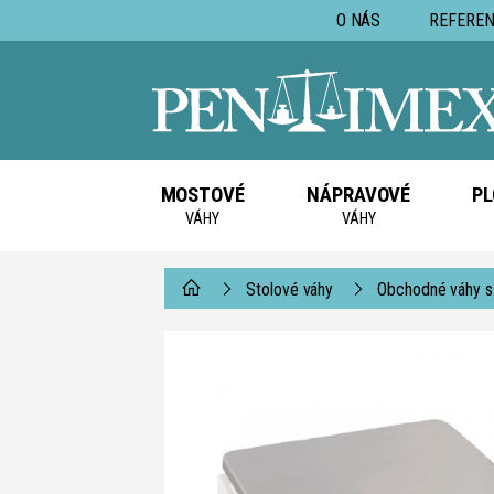
O NÁS
REFEREN
MOSTOVÉ
NÁPRAVOVÉ
PL
VÁHY
VÁHY
Stolové váhy
Obchodné váhy s