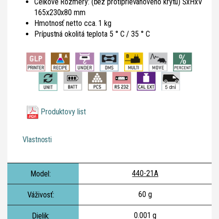
Celkové Rozmery: (bez protiprievanového krytu) ŠxHxV
165x230x80 mm
Hmotnosť netto cca. 1 kg
Prípustná okolitá teplota 5 ° C / 35 ° C
Produktovy list
Vlastnosti
440-21A
60 g
0.001 g