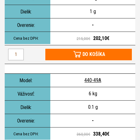
1 g
-
202,10€
215,00€
DO KOŠÍKA
440-49A
6 kg
0.1 g
-
338,40€
360,00€