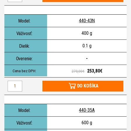
440-43N
400 g
0.1 g
-
253,80€
270,00€
DO KOŠÍKA
440-35A
600 g