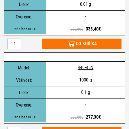
0.01 g
-
338,40€
360,00€
DO KOŠÍKA
440-45N
1000 g
0.1 g
-
277,30€
295,00€