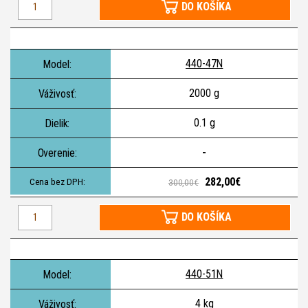
DO KOŠÍKA
440-47N
2000 g
0.1 g
-
282,00€
300,00€
DO KOŠÍKA
440-51N
4 kg