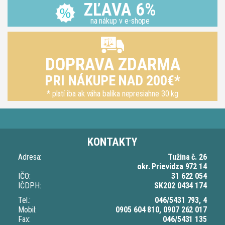
ZĽAVA 6%
na nákup v e-shope
DOPRAVA ZDARMA
PRI NÁKUPE NAD 200€*
* platí iba ak váha balíka nepresiahne 30 kg
KONTAKTY
Adresa:
Tužina č. 26
okr. Prievidza 972 14
IČO:
31 622 054
IČDPH:
SK202 0434 174
Tel.:
046/5431 793, 4
Mobil:
0905 604 810, 0907 262 017
Fax:
046/5431 135